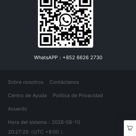
WhatsAPP：+852 6626 2730
Sobre nosotros
Contáctenos
Centro de Ayuda
Política de Privacidad
Acuerdo
Hora del sistema：2026-08-10
20:27:25
（UTC +8:00 ）