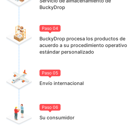
Servicio de almacenamiento de
BuckyDrop
Paso
04
BuckyDrop procesa los productos de
acuerdo a su procedimiento operativo
estándar personalizado
Paso
05
Envío internacional
Paso
06
Su consumidor