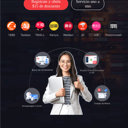
Regístrate y obtén
Servicio uno a
$15 de descuento
uno
1688
Taobao
TMALL
Xianyu
Weidian
JD
VIP
Poizonresell