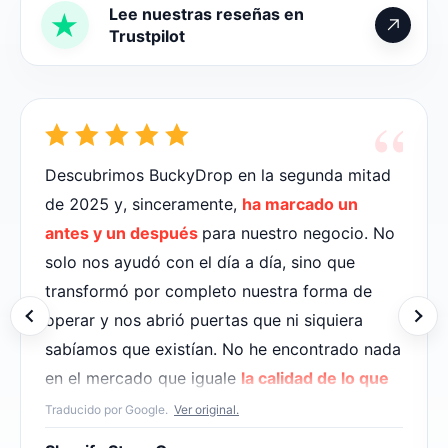
Lee nuestras reseñas en
Trustpilot
“
Descubrimos BuckyDrop en la segunda mitad
de 2025 y, sinceramente,
ha marcado un
antes y un después
para nuestro negocio. No
solo nos ayudó con el día a día, sino que
transformó por completo nuestra forma de
operar y nos abrió puertas que ni siquiera
sabíamos que existían. No he encontrado nada
en el mercado que iguale
la calidad de lo que
ellos ofrecen.
Traducido por Google.
Ver original.
El servicio de atención al cliente es magnífico;