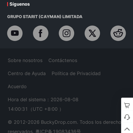
Síguenos
GRUPO STARIT (CAYMAN) LIMITADA
Sobre nosotros
Contáctenos
Centro de Ayuda
Política de Privacidad
Acuerdo
Hora del sistema：2026-08-08
14:00:32
（UTC +8:00 ）
© 2012-
2026
BuckyDrop.com. Todos los derechos
reservados.
粤ICP备19083436号