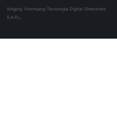
Xingjing Yunchuang Tecnología Digital (Shenzhen)
S.A.R.L.