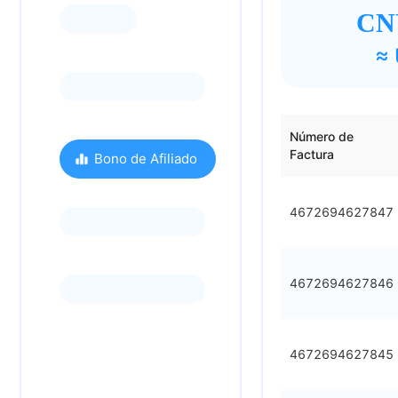
CNY
≈
Número de
Factura
Bono de Afiliado
4672694627847
4672694627846
4672694627845