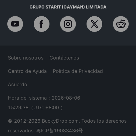
GRUPO STARIT (CAYMAN) LIMITADA
Sobre nosotros
Contáctenos
Centro de Ayuda
Política de Privacidad
Acuerdo
Hora del sistema：2026-08-06
15:29:39
（UTC +8:00 ）
© 2012-
2026
BuckyDrop.com. Todos los derechos
reservados.
粤ICP备19083436号