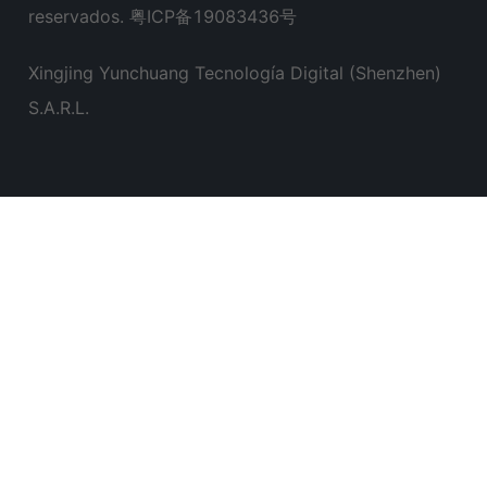
reservados.
粤ICP备19083436号
Xingjing Yunchuang Tecnología Digital (Shenzhen)
S.A.R.L.