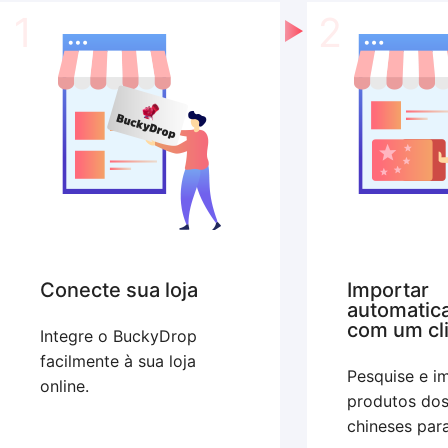
1
2
Conecte sua loja
Importar
automatic
com um cl
Integre o BuckyDrop
facilmente à sua loja
Pesquise e i
online.
produtos do
chineses para