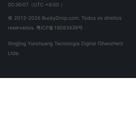
00:36:08
（UTC +8:00 ）
© 2012-
2026
BuckyDrop.com. Todos os direitos
reservados.
粤ICP备19083436号
Xingjing Yunchuang Tecnologia Digital (Shenzhen)
Ltda.