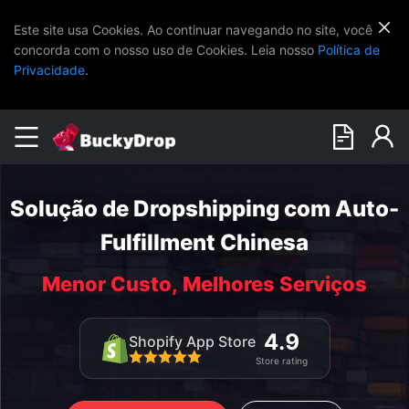
Este site usa Cookies. Ao continuar navegando no site, você
concorda com o nosso uso de Cookies. Leia nosso
Política de
Privacidade
.
Solução de Dropshipping com Auto-
Fulfillment Chinesa
Menor Custo, Melhores Serviços
4.9
Shopify App Store
Store rating