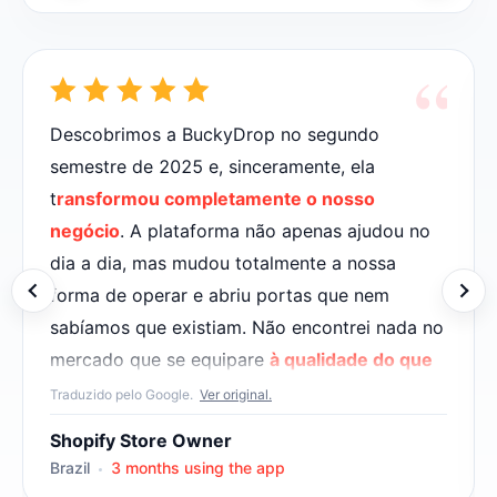
“
Descobrimos a BuckyDrop no segundo
semestre de 2025 e, sinceramente, ela
t
ransformou completamente o nosso
negócio
. A plataforma não apenas ajudou no
dia a dia, mas mudou totalmente a nossa
forma de operar e abriu portas que nem
sabíamos que existiam. Não encontrei nada no
mercado que se equipare
à qualidade do que
eles oferecem
.
Traduzido pelo Google.
Ver original.
O suporte é excelente e transmite um
Shopify Store Owner
atendimento personalizado, longe de
Brazil
3 months using the app