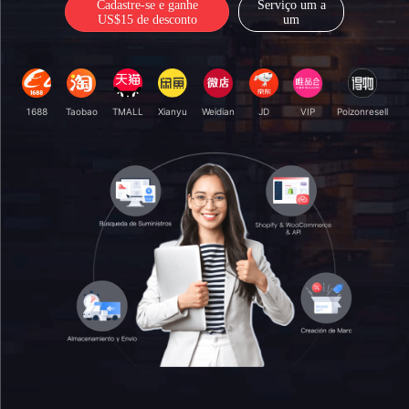
Cadastre-se e ganhe
Serviço um a
US$15 de desconto
um
1688
Taobao
TMALL
Xianyu
Weidian
JD
VIP
Poizonresell