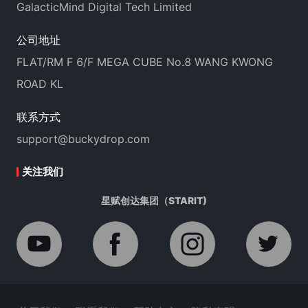
GalacticMind Digital Tech Limited
公司地址
FLAT/RM F 6/F MEGA CUBE No.8 WANG KWONG
ROAD KL
联系方式
support@buckydrop.com
关注我们
星赋创达集团（STARIT)