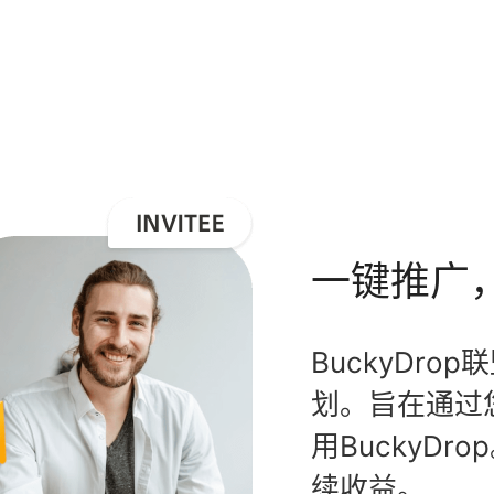
一键推广
BuckyDro
划。旨在通过
用BuckyD
续收益。