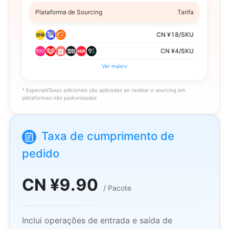
Plataforma de Sourcing
Tarifa
CN ¥18/SKU
CN ¥4/SKU
Ver mais
CN ¥8/SKU
CN ¥28/SKU
* EspeciaisTaxas adicionais são aplicadas ao realizar o sourcing em
plataformas não padronizadas
CN ¥6/SKU
CN ¥13/SKU
CN ¥10/SKU
Taxa de cumprimento de
12% do valor por item, arredondado para o
pedido
inteiro mais próximo
CN ¥
9.90
/
Pacote
Inclui operações de entrada e saída de