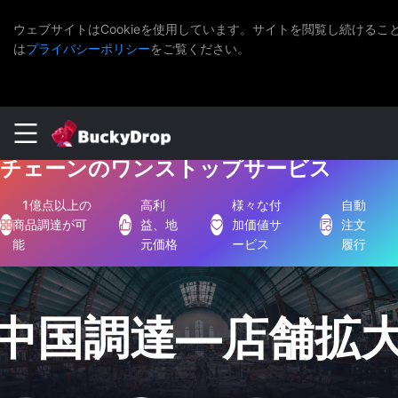
ウェブサイトはCookieを使用しています。サイトを閲覧し続けるこ
は
プライバシーポリシー
をご覧ください。
グローバルEC顧客向けの中国サプライ
チェーンのワンストップサービス
1億点以上の
高利
様々な付
自動
商品調達が可
益、地
加価値サ
注文
能
元価格
ービス
履行
中国調達—店舗拡