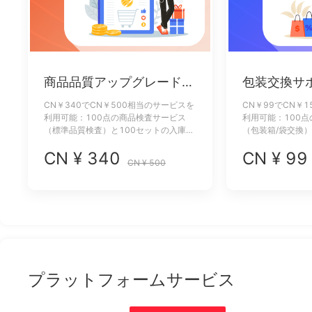
商品品質アップグレードパ
包装交換サ
ック
CN￥340でCN￥500相当のサービスを
CN￥99でCN￥
利用可能：100点の商品検査サービス
利用可能：100
（標準品質検査）と100セットの入庫写
（包装箱/袋交換
真撮影サービス（標準写真）。
CN ¥ 340
CN ¥ 99
CN ¥ 500
プラットフォームサービス