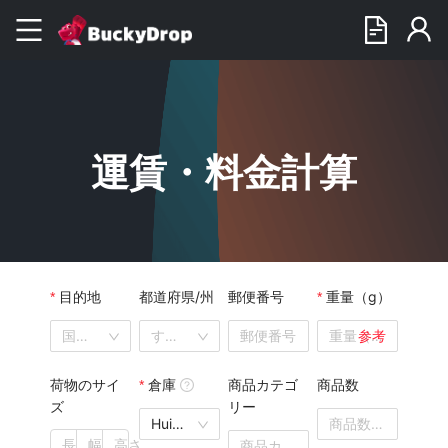
運賃・料金計算
目的地
都道府県/州
郵便番号
重量（g）
国を選択してください
すべて
参考
荷物のサイ
倉庫
商品カテゴ
商品数
ズ
リー
Huizhou Warehouse1
商品カテゴリーを選択してください