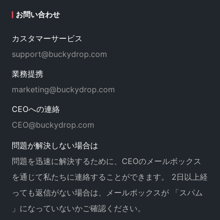
ォームも
絶えず進化しており
、チームは常に顧客
お問い合わせ
体験を向上させるための新しいソリューションを
模索し続けています。
事業の拡大
を目指すあらゆ
カスタマーサービス
る企業に、BuckyDropを心からお勧めします。
support@buckydrop.com
業務提携
marketing@buckydrop.com
CEOへの連絡
CEO@buckydrop.com
問題が解決しない場合は
問題を迅速に解決するために、CEOのメールボックス
を通じて私たちに連絡することができます。 2日以上経
っても返信がない場合は、メールボックスが 「スパム
」になっていないかご確認ください。