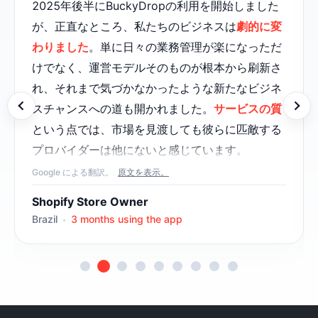
2025年後半にBuckyDropの利用を開始しました
が、正直なところ、私たちのビジネスは
劇的に変
わりました
。単に日々の業務管理が楽になっただ
けでなく、運営モデルそのものが根本から刷新さ
れ、それまで気づかなかったような新たなビジネ
スチャンスへの道も開かれました。
サービスの質
という点では、市場を見渡しても彼らに匹敵する
プロバイダーは他にないと感じています。
Google による翻訳。
原文を表示。
カスタマーサポートは傑出しています。よくある
機械的でマニュアル通りの対応とは異なり、
きめ
Shopify Store Owner
細やかで心からの親身な対応
をしてくれますし、
Brazil
3 months using the app
細部への配慮も完璧です。担当のセスは
非常に献
身的
で、まさに「共に歩むパートナー」として動
いてくれます。助けが必要なときはいつでも、す
ぐに手を差し伸べてくれます（笑）。プラットフ