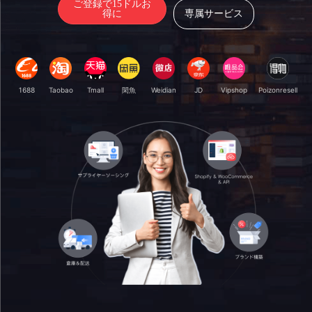
ご登録で15ドルお
得に
専属サービス
1688
Taobao
Tmall
閑魚
Weidian
JD
Vipshop
Poizonresell