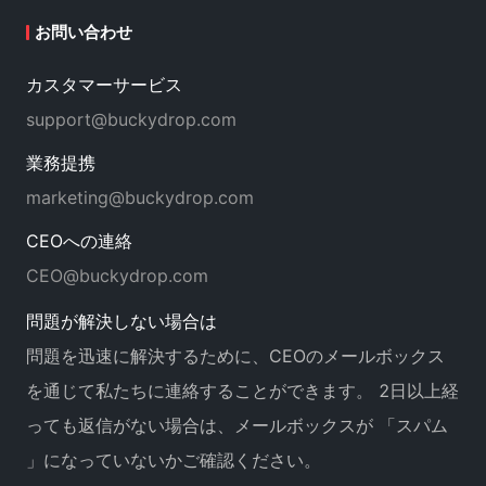
ォームも
絶えず進化しており
、チームは常に顧客
お問い合わせ
体験を向上させるための新しいソリューションを
模索し続けています。
事業の拡大
を目指すあらゆ
カスタマーサービス
る企業に、BuckyDropを心からお勧めします。
support@buckydrop.com
業務提携
marketing@buckydrop.com
CEOへの連絡
CEO@buckydrop.com
問題が解決しない場合は
問題を迅速に解決するために、CEOのメールボックス
を通じて私たちに連絡することができます。 2日以上経
っても返信がない場合は、メールボックスが 「スパム
」になっていないかご確認ください。