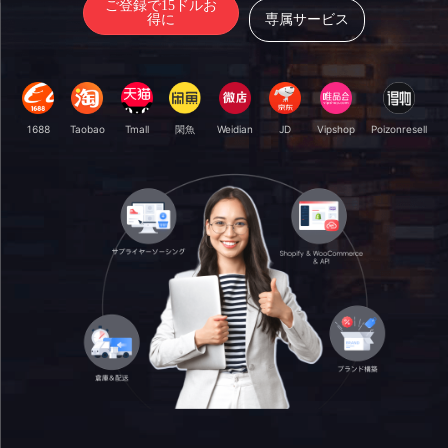
ご登録で15ドルお
得に
専属サービス
1688
Taobao
Tmall
閑魚
Weidian
JD
Vipshop
Poizonresell