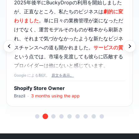
2025年後半にBuckyDropの利用を開始しました
が、正直なところ、私たちのビジネスは
劇的に変
わりました
。単に日々の業務管理が楽になっただ
けでなく、運営モデルそのものが根本から刷新さ
れ、それまで気づかなかったような新たなビジネ
スチャンスへの道も開かれました。
サービスの質
という点では、市場を見渡しても彼らに匹敵する
プロバイダーは他にないと感じています。
Google による翻訳。
原文を表示。
カスタマーサポートは傑出しています。よくある
機械的でマニュアル通りの対応とは異なり、
きめ
Shopify Store Owner
細やかで心からの親身な対応
をしてくれますし、
Brazil
3 months using the app
細部への配慮も完璧です。担当のセスは
非常に献
身的
で、まさに「共に歩むパートナー」として動
いてくれます。助けが必要なときはいつでも、す
ぐに手を差し伸べてくれます（笑）。プラットフ