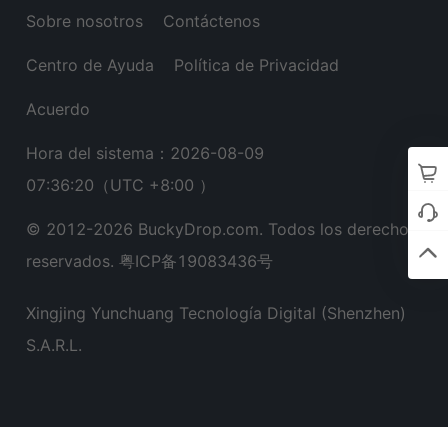
Sobre nosotros
Contáctenos
Centro de Ayuda
Política de Privacidad
Acuerdo
Hora del sistema：2026-08-09
07:36:20
（UTC +8:00 ）
© 2012-
2026
BuckyDrop.com. Todos los derechos
reservados.
粤ICP备19083436号
Xingjing Yunchuang Tecnología Digital (Shenzhen)
S.A.R.L.