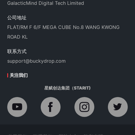
GalacticMind Digital Tech Limited
公司地址
FLAT/RM F 6/F MEGA CUBE No.8 WANG KWONG
ROAD KL
联系方式
support@buckydrop.com
关注我们
星赋创达集团（STARIT)